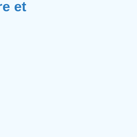
e et
mpression 3D
oins.