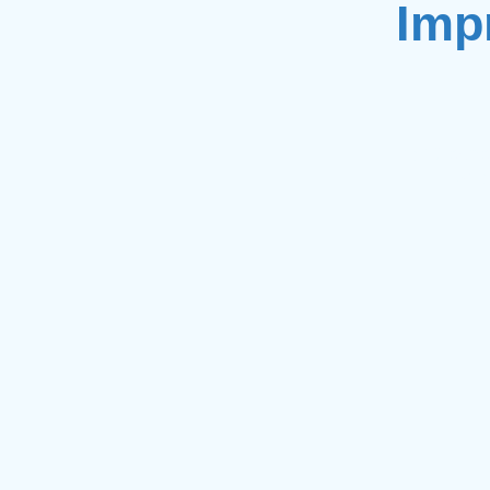
Imp
mp3D conçoi
de p