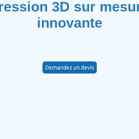
ression 3D sur mesur
innovante
t, fabrique et répare vos pièces uniques grâce à une i
récision, rapide et personnalisée, adaptée à tous vos bes
Demandez un devis